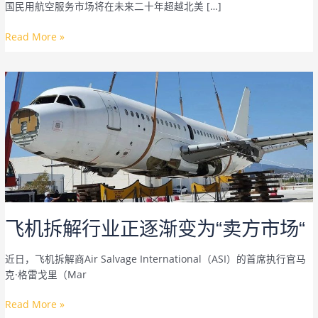
国民用航空服务市场将在未来二十年超越北美 […]
2043
Read More »
年
中
国
将
成
为
全
球
最
大
的
航
飞机拆解行业正逐渐变为“卖方市场“
空
服
近日，飞机拆解商Air Salvage International（ASI）的首席执行官马
务
克·格雷戈里（Mar
市
场
飞
Read More »