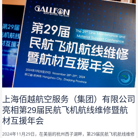
航
航
材
发
展
大
会
在
厦
门
顺
利
召
开
上海佰越航空服务（集团）有限公司
亮相第29届民航飞机航线维修暨航
材互援年会
2024年11月29日，在美丽的杭州西子湖畔，第29届民航飞机航线维修