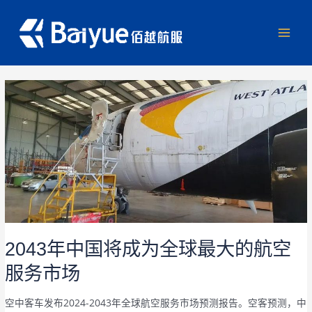
跳
至
内
MAI
容
MEN
2043年中国将成为全球最大的航空
服务市场
空中客车发布2024-2043年全球航空服务市场预测报告。空客预测，中